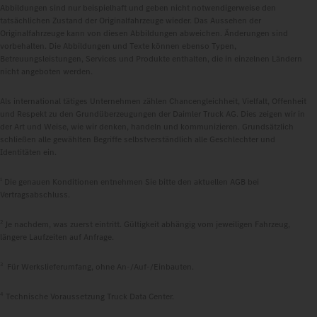
Abbildungen sind nur beispielhaft und geben nicht notwendigerweise den
tatsächlichen Zustand der Originalfahrzeuge wieder. Das Aussehen der
Originalfahrzeuge kann von diesen Abbildungen abweichen. Änderungen sind
vorbehalten. Die Abbildungen und Texte können ebenso Typen,
Betreuungsleistungen, Services und Produkte enthalten, die in einzelnen Ländern
nicht angeboten werden.
Als international tätiges Unternehmen zählen Chancengleichheit, Vielfalt, Offenheit
und Respekt zu den Grundüberzeugungen der Daimler Truck AG. Dies zeigen wir in
der Art und Weise, wie wir denken, handeln und kommunizieren. Grundsätzlich
schließen alle gewählten Begriffe selbstverständlich alle Geschlechter und
Identitäten ein.
1
Die genauen Konditionen entnehmen Sie bitte den aktuellen AGB bei
Vertragsabschluss.
2
Je nachdem, was zuerst eintritt. Gültigkeit abhängig vom jeweiligen Fahrzeug,
längere Laufzeiten auf Anfrage.
3
Für Werkslieferumfang, ohne An-/Auf-/Einbauten.
4
Technische Voraussetzung Truck Data Center.