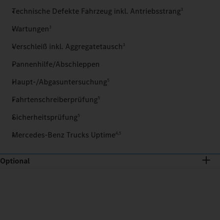
Technische Defekte Fahrzeug inkl. Antriebsstrang
3
Wartungen
3
Verschleiß inkl. Aggregatetausch
3
Pannenhilfe/Abschleppen
Haupt-/Abgasuntersuchung
5
Fahrtenschreiberprüfung
5
Sicherheitsprüfung
5
Mercedes‑Benz Trucks Uptime
4,5
Optional