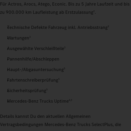
Für Actros, Arocs, Atego, Econic. Bis zu 5 Jahre Laufzeit und bis
zu 900.000 km Laufleistung ab Erstzulassung
.
2
Technische Defekte Fahrzeug inkl. Antriebsstrang
3
Wartungen
3
Ausgewählte Verschleißteile
3
Pannenhilfe/Abschleppen
Haupt-/Abgasuntersuchung
5
Fahrtenschreiberprüfung
5
Sicherheitsprüfung
5
Mercedes‑Benz Trucks Uptime
4,5
Details kannst Du den aktuellen Allgemeinen
Vertragsbedingungen Mercedes‑Benz Trucks SelectPlus, die