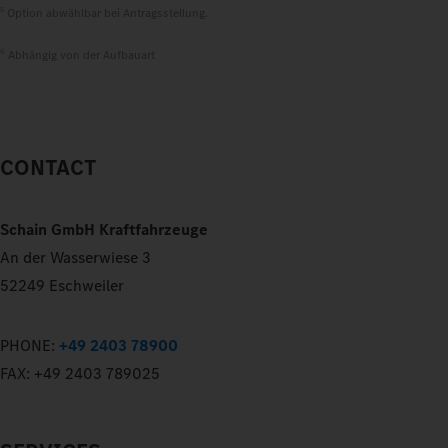
5
Option abwählbar bei Antragsstellung.
6
Abhängig von der Aufbauart
CONTACT
Schain GmbH Kraftfahrzeuge
An der Wasserwiese 3
52249 Eschweiler
PHONE:
+49 2403 78900
FAX:
+49 2403 789025